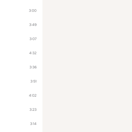
3:00
3:49
3:07
4:32
3:36
3:51
4:02
3:23
3:14