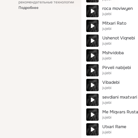
рекомендательные технологии
Подробнее
roca moviwyen
jujebi
Mitxari Rato
jujebi
Ushenot Viqnebi
jujebi
Mshvidoba
jujebi
Pirveli nabijebi
jujebi
Vibadebi
jujebi
sevdiani mxatvari
jujebi
Me Miqvars Rusta
jujebi
Utxari Rame
jujebi