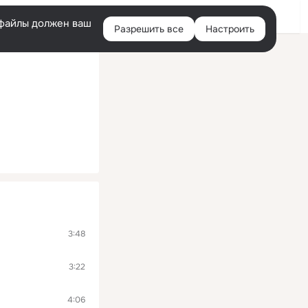
Войти
e-файлы должен ваш
Разрешить все
Настроить
Правая
колонка
3:48
3:22
4:06