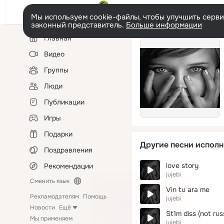
Мы используем cookie-файлы, чтобы улучшить сервис
законный представитель.
Больше информации
Левая
Главная
колонка
Видео
Группы
Люди
Публикации
Игры
Подарки
Другие песни исполн
Поздравления
love story
Рекомендации
jujebi
Сменить язык
Vin tu ara me
Рекламодателям
Помощь
jujebi
Новости
Ещё
St1m diss (not rus
Мы применяем
jujebi