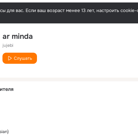
ы для вас. Если ваш возраст менее 13 лет, настроить cooki
ar minda
jujebi
Слушать
ителя
sian)