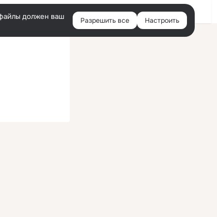
Войти
e-файлы должен ваш
Разрешить все
Настроить
Правая
колонка