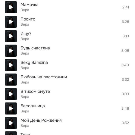
Мамочка
2:41
Вера
Пронто
3:26
Вера
Ищу?
3:13
Вера
Будь счастлив
3:06
Вера
Sexy Bambina
3:40
Вера
Любовь на расстоянии
3:32
Вера
В тихом омуте
3:33
Вера
Бессонница
3:48
Вера
Мой День Рождения
3:52
Вера
Туса