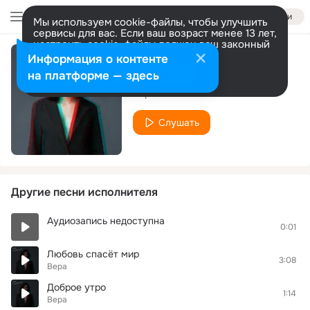
Войти
Мы используем cookie-файлы, чтобы улучшить
сервисы для вас. Если ваш возраст менее 13 лет,
настроить cookie-файлы должен ваш законный
представитель.
Больше информации
Информация о контенте
Реальная?
Разрешить все
Настроить
на платформе — здесь
Вера
Слушать
Другие песни исполнителя
Аудиозапись недоступна
0:01
Любовь спасёт мир
3:08
Вера
Доброе утро
1:14
Вера