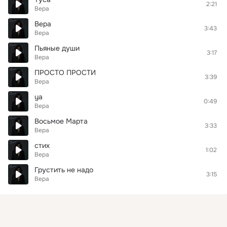
2:21
Вера
Вера
3:43
Вера
Пьяные души
3:17
Вера
ПРОСТО ПРОСТИ
3:39
Вера
ya
0:49
Вера
Восьмое Марта
3:33
Вера
стих
1:02
Вера
Грустить не надо
3:15
Вера