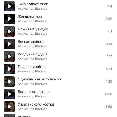
Тихо падает снег
3:51
Александр Шапиро
Женщина моя
5:05
Александр Шапиро
Поживем увидим
4:11
Александр Шапиро
Вечная любовь
5:09
Александр Шапиро
Колдунья судьба
4:17
Александр Шапиро
Поздняя любовь
4:41
Александр Шапиро
Одноклассники точка ру
4:36
Александр Шапиро
Босоногое детство
4:44
Александр Шапиро
У цыганского костра
3:52
Александр Шапиро
Уголек