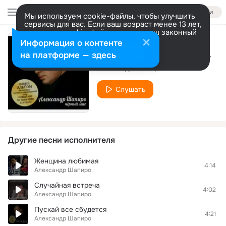
Войти
Мы используем cookie-файлы, чтобы улучшить
сервисы для вас. Если ваш возраст менее 13 лет,
настроить cookie-файлы должен ваш законный
представитель.
Больше информации
Информация о контенте
Тебе Не Убежать От Моей Любви
Разрешить все
Настроить
на платформе — здесь
Александр Шапиро
Слушать
Другие песни исполнителя
Женщина любимая
4:14
Александр Шапиро
Случайная встреча
4:02
Александр Шапиро
Пускай все сбудется
4:21
Александр Шапиро