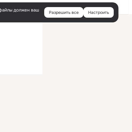
Войти
e-файлы должен ваш
Разрешить все
Настроить
Правая
колонка