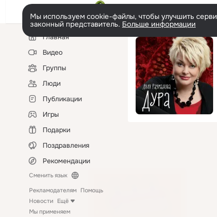
Мы используем cookie-файлы, чтобы улучшить сервис
законный представитель.
Больше информации
Левая
Главная
колонка
Видео
Группы
Люди
Публикации
Игры
Подарки
Поздравления
Рекомендации
Сменить язык
Рекламодателям
Помощь
Новости
Ещё
Мы применяем