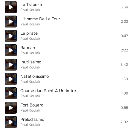
Le Trapeze
3:54
Paul Koulak
L'Homme De La Tour
2:33
Paul Koulak
Le pirate
0:47
Paul Koulak
Ratman
2:22
Paul Koulak
Inutilissimo
3:42
Paul Koulak
Natationissimo
1:30
Paul Koulak
Course dun Point A Un Autre
1:09
Paul Koulak
Fort Boyard
0:55
Paul Koulak
Preludissimo
2:02
Paul Koulak