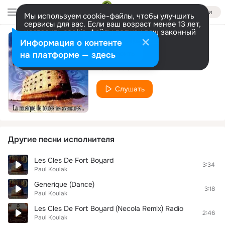
Войти
Мы используем cookie-файлы, чтобы улучшить
сервисы для вас. Если ваш возраст менее 13 лет,
настроить cookie-файлы должен ваш законный
представитель.
Больше информации
Информация о контенте
Le Rap Du Fort
Разрешить все
Настроить
на платформе — здесь
Paul Koulak
Слушать
Другие песни исполнителя
Les Cles De Fort Boyard
3:34
Paul Koulak
Generique (Dance)
3:18
Paul Koulak
Les Cles De Fort Boyard (Necola Remix) Radio
2:46
Paul Koulak