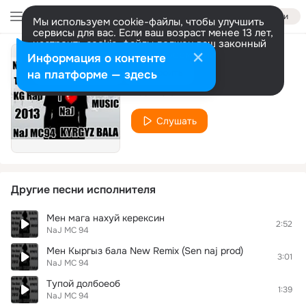
Войти
Мы используем cookie-файлы, чтобы улучшить
сервисы для вас. Если ваш возраст менее 13 лет,
настроить cookie-файлы должен ваш законный
представитель.
Больше информации
Информация о контенте
Кыргыз реп
Разрешить все
Настроить
на платформе — здесь
NaJ MC 94
Слушать
Другие песни исполнителя
Мен мага нахуй керексин
2:52
NaJ MC 94
Мен Кыргыз бала New Remix (Sen naj prod)
3:01
NaJ MC 94
Тупой долбоеоб
1:39
NaJ MC 94