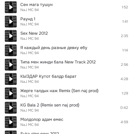
Сен мага тушун
1:52
NaJ MC 94
Раунд 1
1:41
NaJ MC 94
Sex New 2012
2:35
NaJ MC 94
Я каждый день разные девку ебу
1:14
NaJ MC 94
Типа мен жинди бала New Track 2012
2:56
NaJ MC 94
КЫЗДАР Кутот балдр барат
4:28
NaJ MC 94
Жерге талдык наж Remix (Sen naj prod)
1:29
NaJ MC 94
KG Bala 2 (Remix sen naj prod)
0:42
NaJ MC 94
Молдолор адам емес
4:59
NaJ MC 94
Suka oino nеw 2012