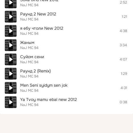
2:52
NaJ MC 94
Раунд 2 New 2012
1:21
NaJ MC 94
я ебу чтоли Nеw 2012
4:38
NaJ MC 94
Жаным
3:34
NaJ MC 94
Суйом сени
4:07
NaJ MC 94
Раунд 2 (Remix)
1:29
NaJ MC 94
Men Seni syidym sen jok
4:31
NaJ MC 94
Ya Tvoy mamu ebal nеw 2012
0:38
NaJ MC 94