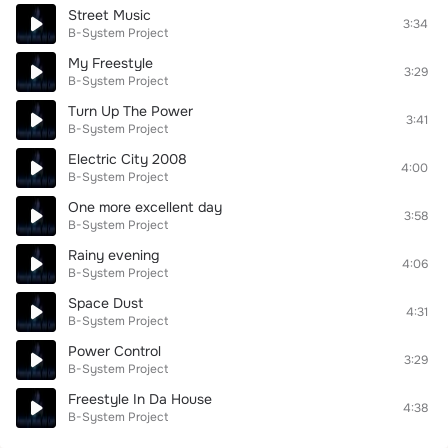
Street Music
3:34
B-System Project
My Freestyle
3:29
B-System Project
Turn Up The Power
3:41
B-System Project
Electric City 2008
4:00
B-System Project
One more excellent day
3:58
B-System Project
Rainy evening
4:06
B-System Project
Space Dust
4:31
B-System Project
Power Control
3:29
B-System Project
Freestyle In Da House
4:38
B-System Project