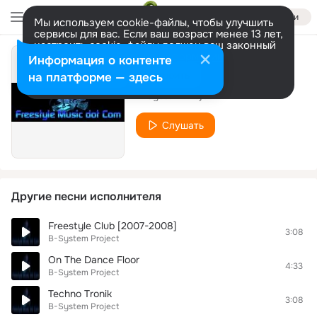
Войти
Мы используем cookie-файлы, чтобы улучшить
сервисы для вас. Если ваш возраст менее 13 лет,
настроить cookie-файлы должен ваш законный
представитель.
Больше информации
Информация о контенте
Game Over
Разрешить все
Настроить
на платформе — здесь
B-System Project
Слушать
Другие песни исполнителя
Freestyle Club [2007-2008]
3:08
B-System Project
On The Dance Floor
4:33
B-System Project
Techno Tronik
3:08
B-System Project