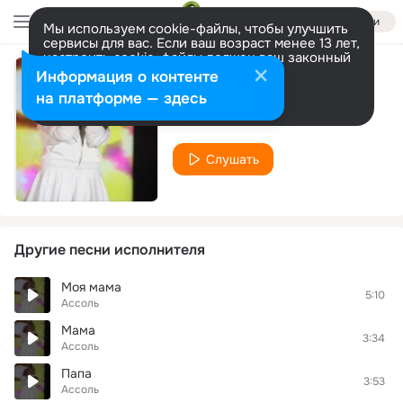
Войти
Мы используем cookie-файлы, чтобы улучшить
сервисы для вас. Если ваш возраст менее 13 лет,
настроить cookie-файлы должен ваш законный
представитель.
Больше информации
Информация о контенте
Танец под дождем
Разрешить все
Настроить
на платформе — здесь
Ассоль
Слушать
Другие песни исполнителя
Моя мама
5:10
Ассоль
Мама
3:34
Ассоль
Папа
3:53
Ассоль