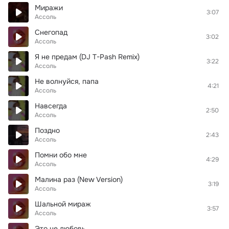
Миражи
3:07
Ассоль
Снегопад
3:02
Ассоль
Я не предам (DJ T-Pash Remix)
3:22
Ассоль
Не волнуйся, папа
4:21
Ассоль
Навсегда
2:50
Ассоль
Поздно
2:43
Ассоль
Помни обо мне
4:29
Ассоль
Малина раз (New Version)
3:19
Ассоль
Шальной мираж
3:57
Ассоль
Это не любовь