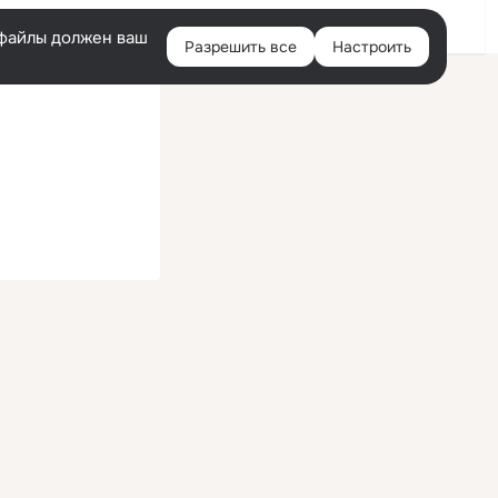
Войти
e-файлы должен ваш
Разрешить все
Настроить
Правая
колонка