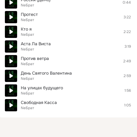
0:44
NeБрат
Протест
3:22
NeБрат
Кто я
2:22
NeБрат
Аста Ла Виста
3:19
NeБрат
Против ветра
2:49
NeБрат
День Святого Валентина
2:59
NeБрат
На улицах будущего
1:56
NeБрат
Свободная Касса
1:05
NeБрат