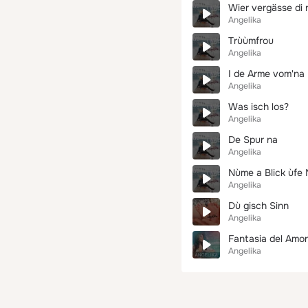
Wier vergässe di 
Angelika
Trùùmfrou
Angelika
I de Arme vom'na
Angelika
Was isch los?
Angelika
De Spur na
Angelika
Nùme a Blick ùfe 
Angelika
Dù gisch Sinn
Angelika
Fantasia del Amor 
Angelika