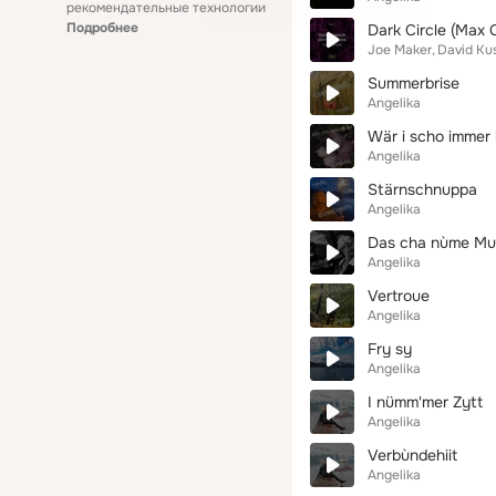
рекомендательные технологии
Подробнее
Dark Circle (Max 
Joe Maker
David Ku
Summerbrise
Angelika
Wär i scho immer
Angelika
Stärnschnuppa
Angelika
Das cha nùme Mus
Angelika
Vertroue
Angelika
Fry sy
Angelika
I nümm'mer Zytt
Angelika
Verbùndehiit
Angelika