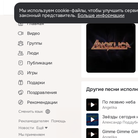
Мы используем cookie-файлы, чтобы улучшить сервис
законный представитель.
Больше информации
Левая
Главная
колонка
Видео
Группы
Люди
Публикации
Игры
Подарки
Другие песни исполн
Поздравления
По лезвию неба
Рекомендации
Angelika
Сменить язык
Звёзды сегодня н
Рекламодателям
Помощь
Александр Поддуб
Новости
Ещё
Gimme Gimme Gim
Мы применяем
Angelika