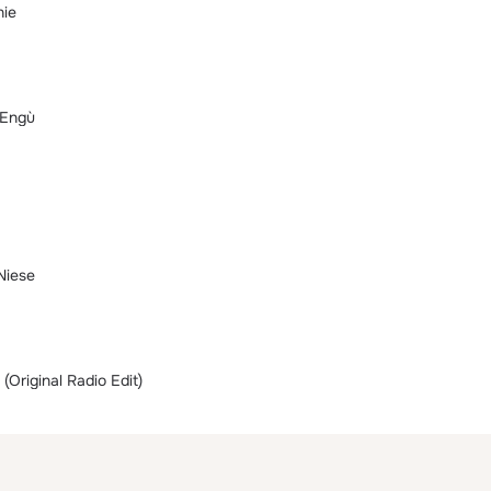
nie
 Engù
Niese
(Original Radio Edit)