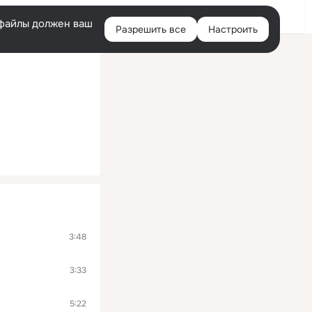
Войти
e-файлы должен ваш
Разрешить все
Настроить
Правая
колонка
3:48
3:33
5:22