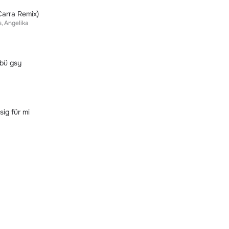
Carra Remix)
s
Angelika
 bü gsy
ig für mi