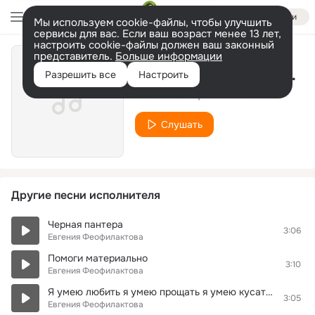
Войти
Мы используем cookie-файлы, чтобы улучшить
сервисы для вас. Если ваш возраст менее 13 лет,
настроить cookie-файлы должен ваш законный
представитель.
Больше информации
Помоги материально
Разрешить все
Настроить
Евгения Феофилактова
Слушать
Другие песни исполнителя
Черная пантера
3:06
Евгения Феофилактова
Помоги материально
3:10
Евгения Феофилактова
Я умею любить я умею прощать я умею кусаться могу приласкать!
3:05
Евгения Феофилактова