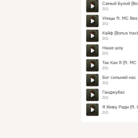
Самый Бухой (Bon
ZiQ
Улицы ft. MC Bes
ZiQ
Кайф (Bonus trac
ZiQ
Наше шоу
ZiQ
Так Как Я (ft. MC
ZiQ
Бог сильней нас
ZiQ
Ганджубас
ZiQ
Я Живу Ради (ft. 
ZiQ