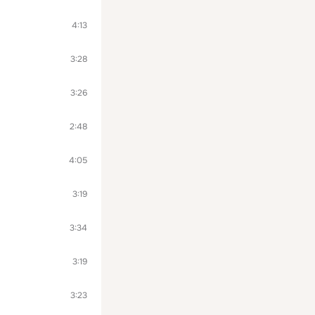
4:13
3:28
3:26
2:48
4:05
3:19
3:34
3:19
3:23