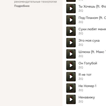
рекомендательные технологии
Подробнее
Ты Хочешь (ft. Ф
ZiQ
Под Планом (ft. 
ZiQ
Суки любят меня
ZiQ
Это моя сука
ZiQ
Шлюха (ft. Макс 
ZiQ
Он Голубой
ZiQ
Я не тот
ZiQ
Не Номер 1
ZiQ
Ненавижу
ZiQ