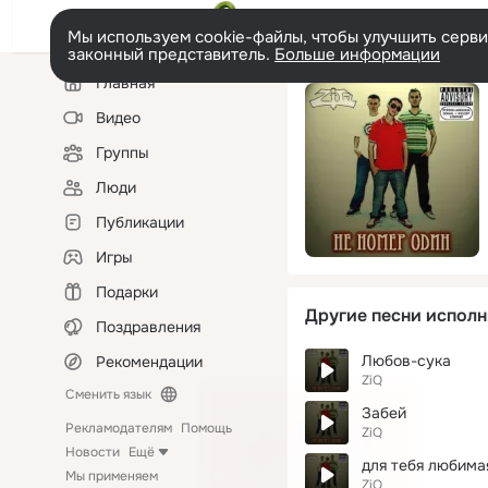
Мы используем cookie-файлы, чтобы улучшить сервис
законный представитель.
Больше информации
Левая
Главная
колонка
Видео
Группы
Люди
Публикации
Игры
Подарки
Другие песни исполн
Поздравления
Любов-сука
Рекомендации
ZiQ
Сменить язык
Забей
Рекламодателям
Помощь
ZiQ
Новости
Ещё
для тебя любима
Мы применяем
ZiQ