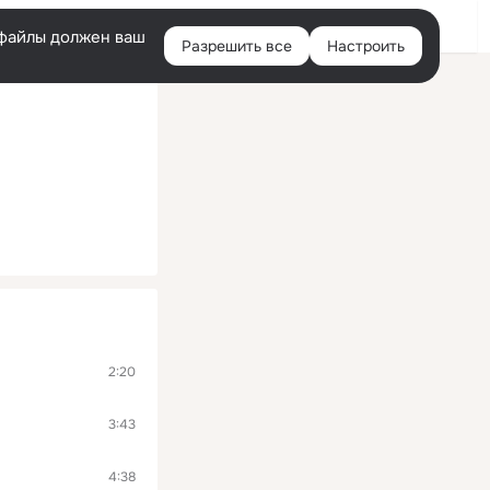
Войти
e-файлы должен ваш
Разрешить все
Настроить
Правая
колонка
2:20
3:43
4:38