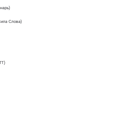
онарь)
Сила Слова)
ТТ)