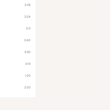
2:26
3:24
2:11
3:40
3:50
3:14
1:20
2:20