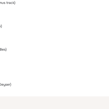
us track)
k)
 Bes)
Geyser)