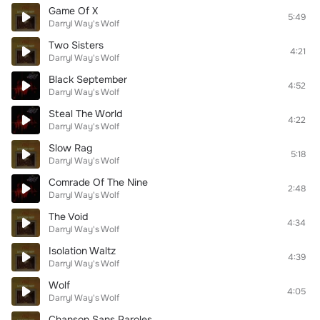
Game Of X
5:49
Darryl Way's Wolf
Two Sisters
4:21
Darryl Way's Wolf
Black September
4:52
Darryl Way's Wolf
Steal The World
4:22
Darryl Way's Wolf
Slow Rag
5:18
Darryl Way's Wolf
Comrade Of The Nine
2:48
Darryl Way's Wolf
The Void
4:34
Darryl Way's Wolf
Isolation Waltz
4:39
Darryl Way's Wolf
Wolf
4:05
Darryl Way's Wolf
Chanson Sans Paroles