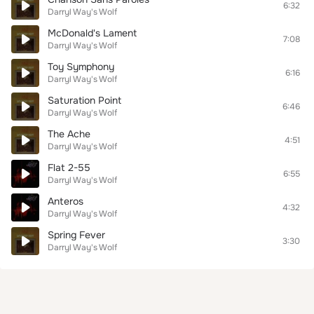
6:32
Darryl Way's Wolf
McDonald's Lament
7:08
Darryl Way's Wolf
Toy Symphony
6:16
Darryl Way's Wolf
Saturation Point
6:46
Darryl Way's Wolf
The Ache
4:51
Darryl Way's Wolf
Flat 2-55
6:55
Darryl Way's Wolf
Anteros
4:32
Darryl Way's Wolf
Spring Fever
3:30
Darryl Way's Wolf