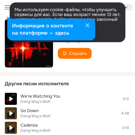
Войти
Мы используем cookie-файлы, чтобы улучшить
сервисы для вас. Если ваш возраст менее 13 лет,
настроить cookie-файлы должен ваш законный
представитель.
Больше информации
Информация о контенте
The Envoy
Разрешить все
Настроить
на платформе — здесь
Darryl Way's Wolf
Слушать
Другие песни исполнителя
We're Watching You
5:12
Darryl Way's Wolf
Go Down
4:48
Darryl Way's Wolf
Cadenza
4:51
Darryl Way's Wolf