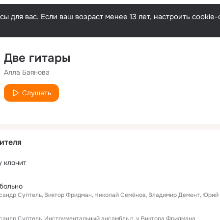
ы для вас. Если ваш возраст менее 13 лет, настроить cooki
Две гитары
Алла Баянова
Слушать
ителя
у клонит
 больно
сандр Суптель
Виктор Фридман
Николай Семёнов
Владимир Демент
Юрий 
сандр Суптель
Инструментальный ансамбль п
у Виктора Фридмана