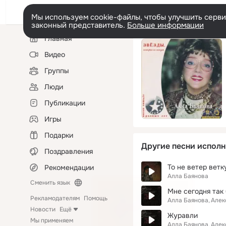
Мы используем cookie-файлы, чтобы улучшить сервис
законный представитель.
Больше информации
Левая
Главная
колонка
Видео
Группы
Люди
Публикации
Игры
Подарки
Другие песни исполн
Поздравления
То не ветер ветк
Рекомендации
Алла Баянова
Сменить язык
Мне сегодня так
Рекламодателям
Помощь
Алла Баянова
Алек
Новости
Ещё
Журавли
Мы применяем
Алла Баянова
Алек