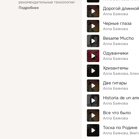
рекомендательные технологии
Подробнее
Дорогой длинной
Алла Баянова
Черные глаза
Алла Баянова
Besame Mucho
Алла Баянова
Одуванчики
Алла Баянова
Хризантемы
Алла Баянова
Алек
Две гитары
Алла Баянова
Historia de un am
Алла Баянова
Все что было
Алла Баянова
Тоска по Родине
Алла Баянова
Викт