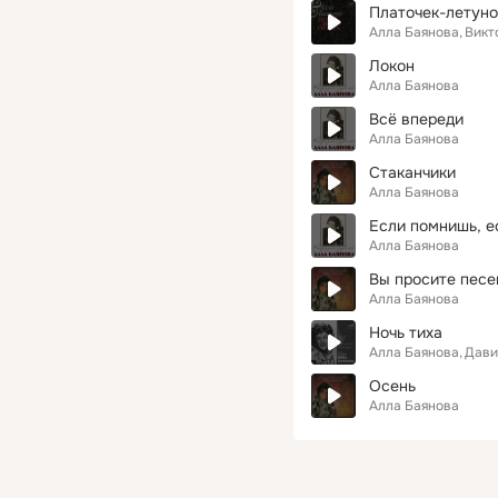
Платочек-летуно
Алла Баянова
Викт
Локон
Алла Баянова
Всё впереди
Алла Баянова
Стаканчики
Алла Баянова
Если помнишь, 
Алла Баянова
Вы просите песе
Алла Баянова
Ночь тиха
Алла Баянова
Дави
Осень
Алла Баянова