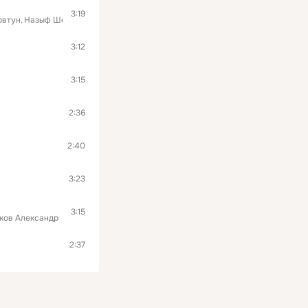
3:19
овтун
Назыф Шейхлисламов
Виталий Хренов
3:12
3:15
2:36
2:40
3:23
3:15
ков Александр
2:37