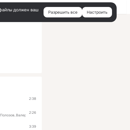
Войти
e-файлы должен ваш
Разрешить все
Настроить
Правая
колонка
2:38
2:26
Полозов
Валерий Ковтун
Назыф Шейхлисламов
Виталий Хренов
3:39