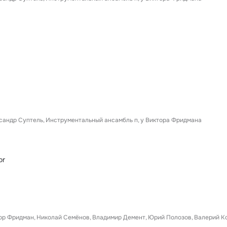
сандр Суптель
Инструментальный ансамбль п
у Виктора Фридмана
or
ор Фридман
Николай Семёнов
Владимир Демент
Юрий Полозов
Валерий К