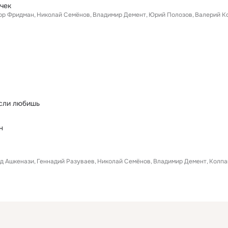
чек
ор Фридман
Николай Семёнов
Владимир Демент
Юрий Полозов
Валерий К
если любишь
н
д Ашкенази
Геннадий Разуваев
Николай Семёнов
Владимир Демент
Колпа