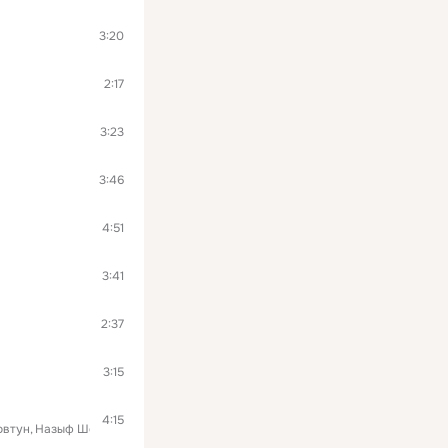
3:20
2:17
3:23
3:46
4:51
3:41
2:37
3:15
4:15
овтун
Назыф Шейхлисламов
Виталий Хренов