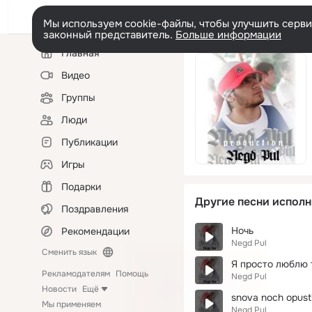
Мы используем cookie-файлы, чтобы улучшить сервис
законный представитель.
Больше информации
Левая
Главная
колонка
Видео
Группы
Люди
Публикации
Игры
Подарки
Другие песни исполн
Поздравления
Ночь
Рекомендации
Negd Pul
Сменить язык
Я просто люблю 
Рекламодателям
Помощь
Negd Pul
Новости
Ещё
snova noch opusti
Мы применяем
Negd Pul