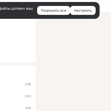
Войти
e-файлы должен ваш
Разрешить все
Настроить
Правая
колонка
2:58
3:20
4:18