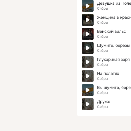
Девушка из Поле
Сябры
Женщина в крас
Сябры
Венский вальс
Сябры
Шумите, березы 
Сябры
Глухариная заря 
Сябры
На полатях
Сябры
Вы шумите, бер
Сябры
Друже
Сябры