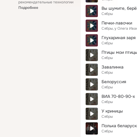
рекомендательные технологии
Подробнее
Вы шумите, бер
Сябры
Печки-лавочки
Сябры
у Олега Ива
Глухариная заря
Сябры
Птицы мои птиц
Сябры
Завалинка
Сябры
Белоруссия
Сябры
ВИА 70-80-90-х
Сябры
У криницы
Сябры
Полька беларуск
Сябры