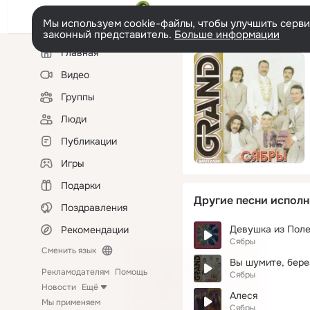
Мы используем cookie-файлы, чтобы улучшить сервис
законный представитель.
Больше информации
Левая
Главная
колонка
Видео
Группы
Люди
Публикации
Игры
Подарки
Другие песни исполн
Поздравления
Девушка из Поле
Рекомендации
Сябры
Сменить язык
Вы шумите, бер
Рекламодателям
Помощь
Сябры
Новости
Ещё
Алеся
Мы применяем
Сябры