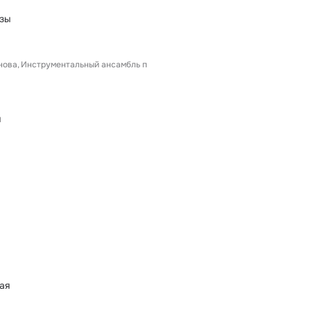
ёзы
нова
Инструментальный ансамбль п
ы
ая