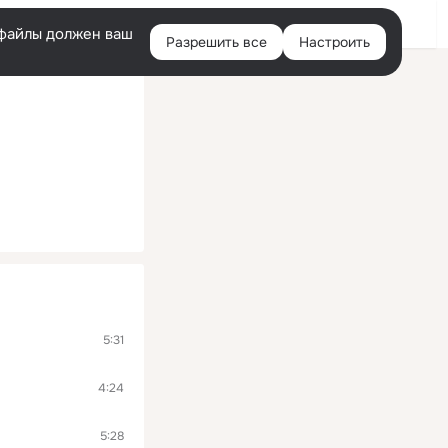
Войти
e-файлы должен ваш
Разрешить все
Настроить
Правая
колонка
5:31
4:24
5:28