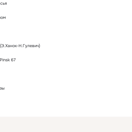
сья
ном
(Э.Ханок-Н.Гулевич)
Pinsk 67
ёзы