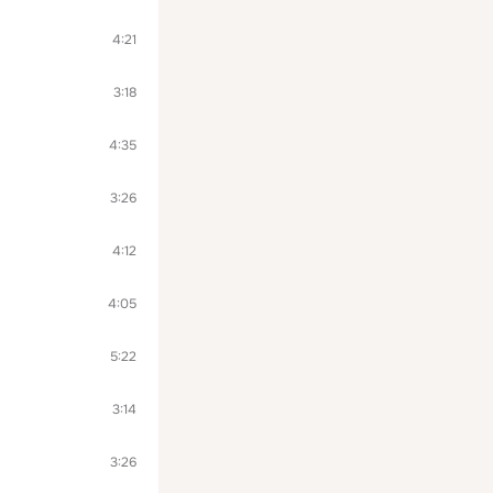
4:21
3:18
4:35
3:26
4:12
4:05
5:22
3:14
3:26