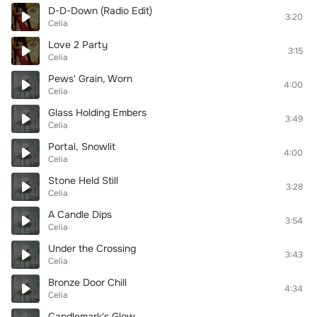
D-D-Down (Radio Edit)
3:20
Celia
Love 2 Party
3:15
Celia
Pews' Grain, Worn
4:00
Celia
Glass Holding Embers
3:49
Celia
Portal, Snowlit
4:00
Celia
Stone Held Still
3:28
Celia
A Candle Dips
3:54
Celia
Under the Crossing
3:43
Celia
Bronze Door Chill
4:34
Celia
Candlemark's Glow