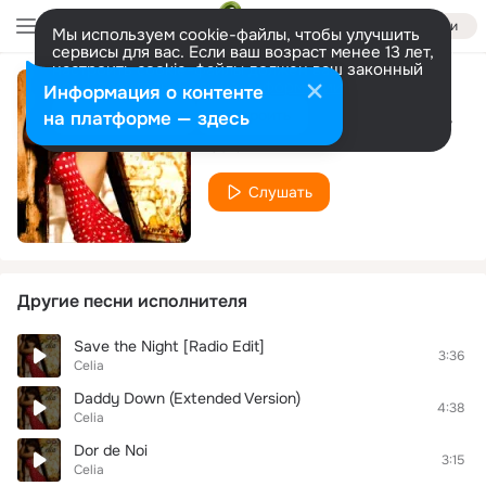
Войти
Мы используем cookie-файлы, чтобы улучшить
сервисы для вас. Если ваш возраст менее 13 лет,
настроить cookie-файлы должен ваш законный
представитель.
Больше информации
Информация о контенте
Povestea Mea (Romanian Version Ballad)
Разрешить все
Настроить
на платформе — здесь
Celia
Слушать
Другие песни исполнителя
Save the Night [Radio Edit]
3:36
Celia
Daddy Down (Extended Version)
4:38
Celia
Dor de Noi
3:15
Celia