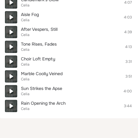
4:07
Celia
Aisle Fog
4:03
Celia
After Vespers, Still
4:39
Celia
Tone Rises, Fades
4:13
Celia
Choir Loft Empty
3:31
Celia
Marble Coolly Veined
3:51
Celia
Sun Strikes the Apse
4:00
Celia
Rain Opening the Arch
3:44
Celia