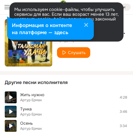
Войти
Мы используем cookie-файлы, чтобы улучшить
сервисы для вас. Если ваш возраст менее 13 лет,
настроить cookie-файлы должен ваш законный
представитель.
Больше информации
Информация о контенте
Луч вчерашнего тепла
Разрешить все
Настроить
на платформе — здесь
Артур Ермак
Слушать
Другие песни исполнителя
Жить нужно
4:28
Артур Ермак
Тунка
3:46
Артур Ермак
Осень
3:34
Артур Ермак