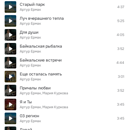
Старый парк
4:37
Артур Ермак
Луч вчерашнего тепла
5:25
Артур Ермак
Для души
4:05
Артур Ермак
Байкальская рыбалка
3:52
Артур Ермак
Байкальские встречи
4:44
Артур Ермак
Еще осталась память
3:01
Артур Ермак
Причалы любви
3:52
Артур Ермак
Мария Куркова
Я и Ты
3:45
Артур Ермак
Мария Куркова
03 регион
3:45
Артур Ермак
Давай