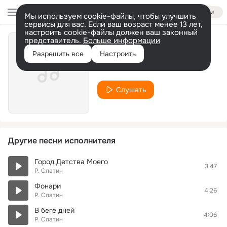
Войти
Мы используем cookie-файлы, чтобы улучшить
сервисы для вас. Если ваш возраст менее 13 лет,
настроить cookie-файлы должен ваш законный
представитель.
Больше информации
На восток
Разрешить все
Настроить
Р. Слатин
Слушать
Другие песни исполнителя
Город Детства Моего
3:47
Р. Слатин
Фонари
4:26
Р. Слатин
В беге дней
4:06
Р. Слатин