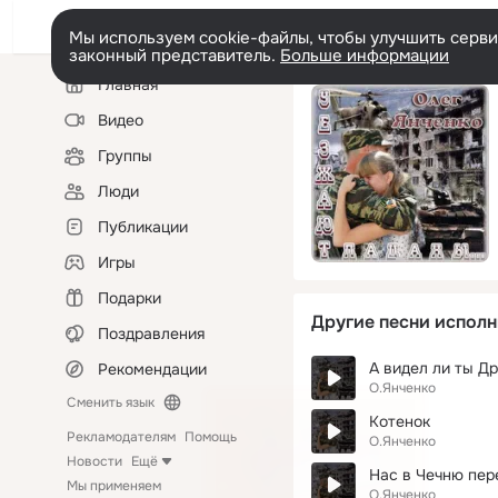
Мы используем cookie-файлы, чтобы улучшить сервис
законный представитель.
Больше информации
Левая
Главная
колонка
Видео
Группы
Люди
Публикации
Игры
Подарки
Другие песни исполн
Поздравления
А видел ли ты Др
Рекомендации
О.Янченко
Сменить язык
Котенок
Рекламодателям
Помощь
О.Янченко
Новости
Ещё
Нас в Чечню пер
Мы применяем
О.Янченко