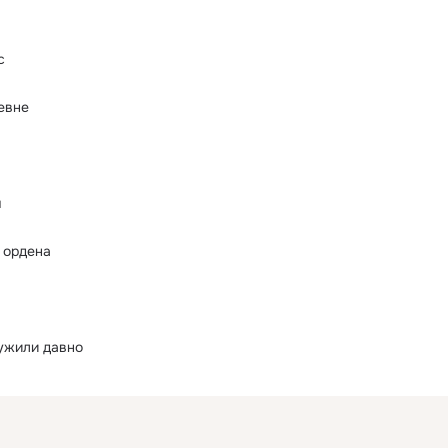
с
евне
ы
 ордена
ужили давно