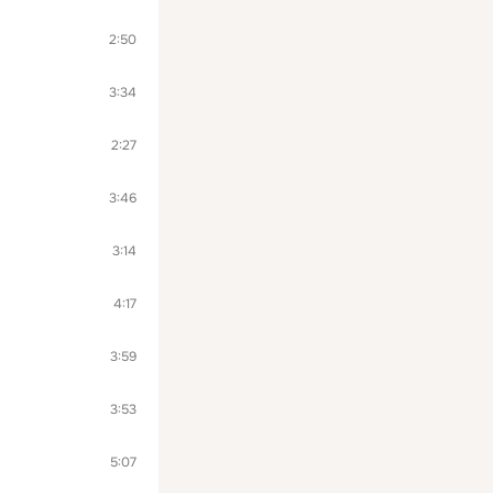
2:50
3:34
2:27
3:46
3:14
4:17
3:59
3:53
5:07