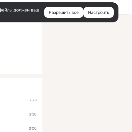
Войти
e-файлы должен ваш
Разрешить все
Настроить
Правая
колонка
2:28
2:30
3:00