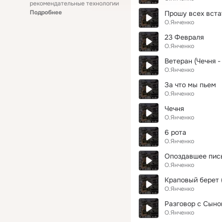
рекомендательные технологии
Подробнее
Прошу всех вста
О.Янченко
23 Февраля
О.Янченко
Ветеран (Чечня -
О.Янченко
За что мы пьем
О.Янченко
Чечня
О.Янченко
6 рота
О.Янченко
Опоздавшее пис
О.Янченко
Краповый берет (
О.Янченко
Разговор с Сыно
О.Янченко