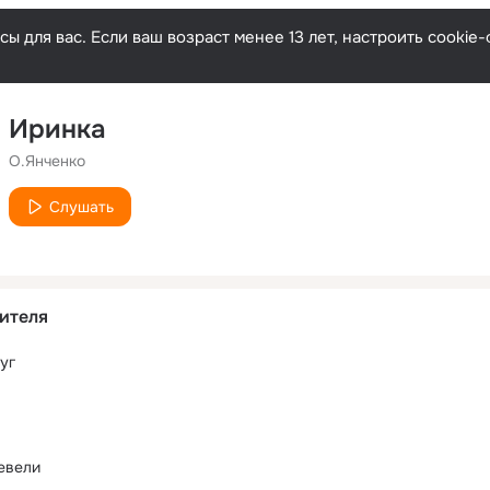
ы для вас. Если ваш возраст менее 13 лет, настроить cooki
Иринка
О.Янченко
Слушать
ителя
уг
евели