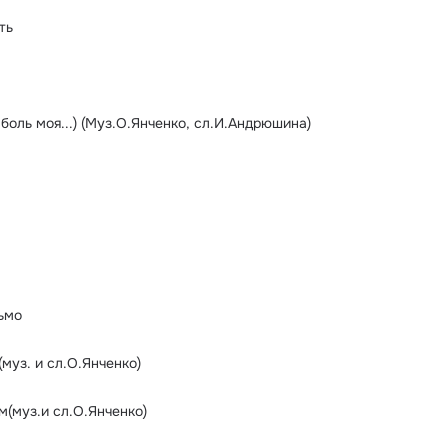
ть
 боль моя...) (Муз.О.Янченко, сл.И.Андрюшина)
ьмо
муз. и сл.О.Янченко)
м(муз.и сл.О.Янченко)