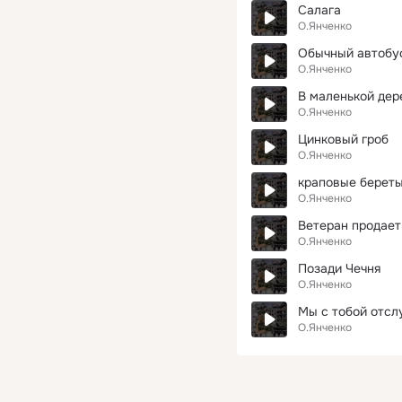
Салага
О.Янченко
Обычный автобу
О.Янченко
В маленькой дер
О.Янченко
Цинковый гроб
О.Янченко
краповые берет
О.Янченко
Ветеран продает
О.Янченко
Позади Чечня
О.Янченко
Мы с тобой отсл
О.Янченко