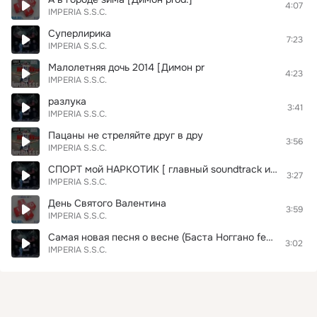
4:07
IMPERIA S.S.C.
Суперлирика
7:23
IMPERIA S.S.C.
Малолетняя дочь 2014 [Димон pr
4:23
IMPERIA S.S.C.
разлука
3:41
IMPERIA S.S.C.
Пацаны не стреляйте друг в дру
3:56
IMPERIA S.S.C.
СПОРТ мой НАРКОТИК [ главный soundtrack из кф. Елки 2 (Елки 2012)]
3:27
IMPERIA S.S.C.
День Святого Валентина
3:59
IMPERIA S.S.C.
Самая новая песня о весне (Баста Ноггано feat. Guf & Витя ак 47 prod.)
3:02
IMPERIA S.S.C.