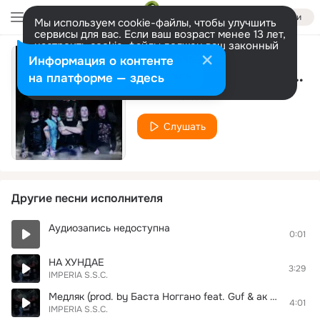
Войти
Мы используем cookie-файлы, чтобы улучшить
сервисы для вас. Если ваш возраст менее 13 лет,
настроить cookie-файлы должен ваш законный
представитель.
Больше информации
Информация о контенте
Он тебя целует [ soundtrack из кф. Елки 2 (Елки 2012)]
Разрешить все
Настроить
на платформе — здесь
IMPERIA S.S.C.
Слушать
Другие песни исполнителя
Аудиозапись недоступна
0:01
НА ХУНДАЕ
3:29
IMPERIA S.S.C.
Медляк (prod. by Баста Ноггано feat. Guf & ак 47 )
4:01
IMPERIA S.S.C.