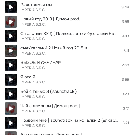
Расстаемся мы
3:48
IMPERIA S.S.C.
Новый год 2013 [ Димон prod.]
3:56
IMPERIA S.S.C.
С толстым ХУ !) [ Плавки, лето и бухло или На Хундае 2 ] __ Пишем песни под заказ (на свадьбы, юбилей и день рождения), изготовление аудиорекламы. Обучение вокалу,репу, запись треков на студии, подготовка к кастингам: X-фактор, Голос країни, Україна має т
4:13
IMPERIA S.S.C.
смехУелочкИ ? Новый год 2015 и
3:11
IMPERIA S.S.C.
ВЫЗОВ МУЖЧИНАМ
2:58
IMPERIA S.S.C.
Я это Я
3:55
IMPERIA S.S.C.
Бой с тенью 3 ( soundtrack )
3:23
IMPERIA S.S.C.
Чай с лимоном [Димон prod.] __
3:17
IMPERIA S.S.C.
Позвони мне [ soundtrack из кф. Елки 2 (Елки 2012)]
3:21
IMPERIA S.S.C.
А в городе зима [Димон prod.]