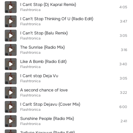
I Cant Stop (Dj Kapral Remix)
4:05
Flashtronica
I Can't Stop Thinking Of U (Radio Edit)
3:47
Flashtronica
I Can't Stop (Balu Remix)
3:05
Flashtronica
The Sunrise (Radio Mix)
3:16
Flashtronica
Like A Bomb (Radio Edit)
3:40
Flashtronica
I Cant stop Deja Vu
3:05
Flashtronica
A second chance of love
3:22
Flashtronica
I Can`t Stop Dejavu (Cover Mix)
6:00
Flashtronica
Sunshine People (Radio Mix)
2:41
Flashtronica
Забуте Кохання (Radio Edit)