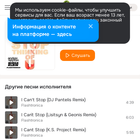
Войти
Мы используем cookie-файлы, чтобы улучшить
сервисы для вас. Если ваш возраст менее 13 лет,
настроить cookie-файлы должен ваш законный
представитель.
Больше информации
Информация о контенте
I Can`t Stop Dejavu
Разрешить все
Настроить
на платформе — здесь
Flashtronica
Слушать
Другие песни исполнителя
I Can't Stop (DJ Pantelis Remix)
4:39
Flashtronica
I Can`t Stop (Lisitsyn & Geonis Remix)
6:03
Flashtronica
I Cant Stop (K.S. Project Remix)
5:55
Flashtronica