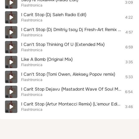
3:09
Flashtronica
I Can`t Stop (Dj Saleh Radio Edit)
4:22
Flashtronica
I Can't Stop (Dj Dmitriy tsoy Dj Fresh-Art Remix 2012)
4:57
Flashtronica
I Can't Stop Thinking Of U (Extended Mix)
6:59
Flashtronica
Like A Bomb (Original Mix)
3:35
Flashtronica
I Can't Stop (Tomi Owen, Aleksey Popov remix)
5:33
Flashtronica
I Can`t Stop Dejavu (Mastadont Wave Of Soul Mix)
6:54
Flashtronica
I Can`t Stop (Artur Montecci Remix) (L'emour Edit) (Remix Edit)
3:46
Flashtronica