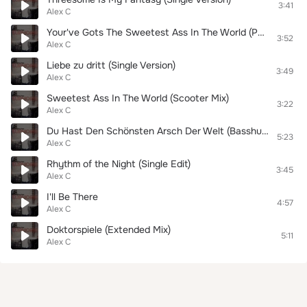
3:41
Alex C
Your've Gots The Sweetest Ass In The World (Puma Scorz Club Edit 2011)
3:52
Alex C
Liebe zu dritt (Single Version)
3:49
Alex C
Sweetest Ass In The World (Scooter Mix)
3:22
Alex C
Du Hast Den Schönsten Arsch Der Welt (Basshunter Mix)
5:23
Alex C
Rhythm of the Night (Single Edit)
3:45
Alex C
I'll Be There
4:57
Alex C
Doktorspiele (Extended Mix)
5:11
Alex C