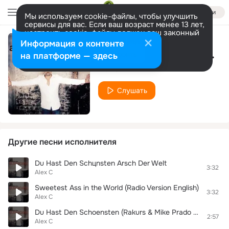
Войти
Мы используем cookie-файлы, чтобы улучшить
сервисы для вас. Если ваш возраст менее 13 лет,
настроить cookie-файлы должен ваш законный
представитель.
Больше информации
Информация о контенте
Doktorspiele (Radio Version)
Разрешить все
Настроить
на платформе — здесь
Alex C
Слушать
Другие песни исполнителя
Du Hast Den Schцnsten Arsch Der Welt
3:32
Alex C
Sweetest Ass in the World (Radio Version English)
3:32
Alex C
Du Hast Den Schoensten (Rakurs & Mike Prado Remix Radio Mix)
2:57
Alex C