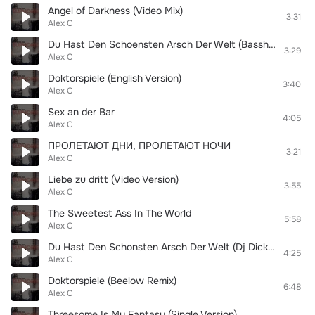
Angel of Darkness (Video Mix)
3:31
Alex C
Du Hast Den Schoensten Arsch Der Welt (Basshunters Bass My Ass Radio Mix)
3:29
Alex C
Doktorspiele (English Version)
3:40
Alex C
Sex an der Bar
4:05
Alex C
ПРОЛЕТАЮТ ДНИ, ПРОЛЕТАЮТ НОЧИ
3:21
Alex C
Liebe zu dritt (Video Version)
3:55
Alex C
The Sweetest Ass In The World
5:58
Alex C
Du Hast Den Schonsten Arsch Der Welt (Dj Dick Silver Remix)
4:25
Alex C
Doktorspiele (Beelow Remix)
6:48
Alex C
Threesome Is My Fantasy (Single Version)