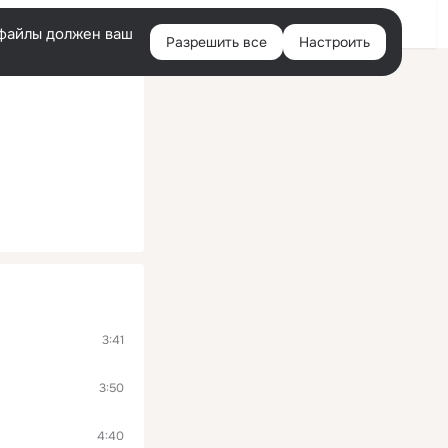
Войти
e-файлы должен ваш
Разрешить все
Настроить
Правая
колонка
3:41
3:50
4:40