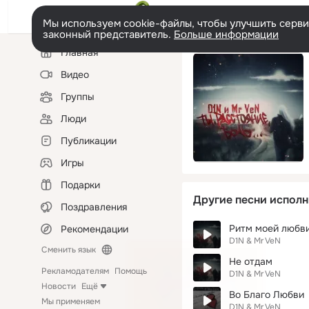
Мы используем cookie-файлы, чтобы улучшить сервис
законный представитель.
Больше информации
Левая
Главная
колонка
Видео
Группы
Люди
Публикации
Игры
Подарки
Другие песни исполн
Поздравления
Ритм моей любв
Рекомендации
D1N & Mr VeN
Сменить язык
Не отдам
Рекламодателям
Помощь
D1N & Mr VeN
Новости
Ещё
Во Благо Любви
Мы применяем
D1N & Mr VeN