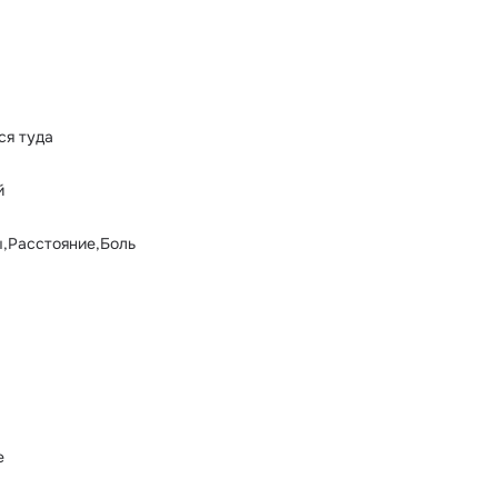
ся туда
й
ы,Расстояние,Боль
е