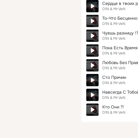
Сердце в твоих 
D1N & Mr VeN
То-Что Бесценно
D1N & Mr VeN
Чуешь разницу !
D1N & Mr VeN
Пока Есть Время (
D1N & Mr VeN
Любовь Без Прави
D1N & Mr VeN
Сто Причин
D1N & Mr VeN
Навсегда С Тобой
D1N & Mr VeN
Кто Они ?!
D1N & Mr VeN