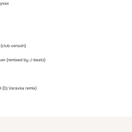
руках
?
club versoin)
л (remixed by J-beatz)
 (Dj Varavka remix)