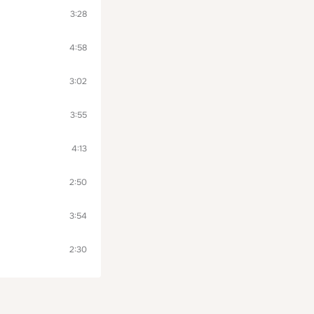
3:28
4:58
3:02
3:55
4:13
2:50
3:54
2:30