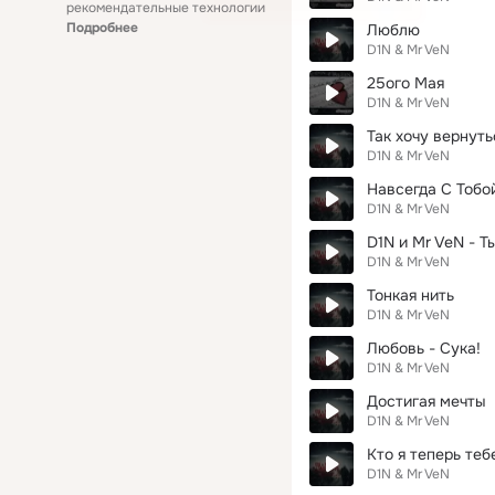
рекомендательные технологии
Подробнее
Люблю
D1N & Mr VeN
25ого Мая
D1N & Mr VeN
Так хочу вернуть
D1N & Mr VeN
Навсегда С Тобо
D1N & Mr VeN
D1N и Mr VeN - Т
D1N & Mr VeN
Тонкая нить
D1N & Mr VeN
Любовь - Сука!
D1N & Mr VeN
Достигая мечты
D1N & Mr VeN
Кто я теперь теб
D1N & Mr VeN