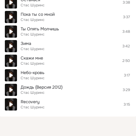
3:38
Стас Шуринс
Пока ты со мной
3:37
Стас Шуринс
Ты Опять Молчишь
3:48
Стас Шуринс
Зима
3:42
Стас Шуринс
Скажи мне
2:50
Стас Шуринс
Небо-кровь
3:17
Стас Шуринс
Дождь (Версия 2012)
3:29
Стас Шуринс
Recovery
3:15
Стас Шуринс