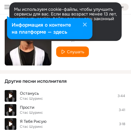
Войти
Мы используем cookie-файлы, чтобы улучшить
сервисы для вас. Если ваш возраст менее 13 лет,
настроить cookie-файлы должен ваш законный
представитель.
Больше информации
Информация о контенте
Я вернусь
Разрешить все
Настроить
на платформе — здесь
Стас Шуринс
Слушать
Другие песни исполнителя
Останусь
3:44
Стас Шуринс
Прости
3:41
Стас Шуринс
Я Тебя Рисую
3:18
Стас Шуринс