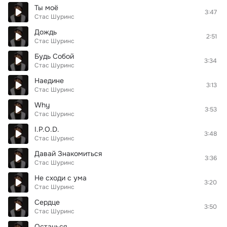
Ты моё
3:47
Стас Шуринс
Дождь
2:51
Стас Шуринс
Будь Собой
3:34
Стас Шуринс
Наедине
3:13
Стас Шуринс
Why
3:53
Стас Шуринс
I.P.O.D.
3:48
Стас Шуринс
Давай Знакомиться
3:36
Стас Шуринс
Не сходи с ума
3:20
Стас Шуринс
Сердце
3:50
Стас Шуринс
Останься