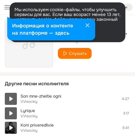
Войти
Мы используем cookie-файлы, чтобы улучшить
сервисы для вас. Если ваш возраст менее 13 лет,
настроить cookie-файлы должен ваш законный
представитель.
Больше информации
Информация о контенте
Zhil y s materiy i batey
Разрешить все
Настроить
на платформе — здесь
V.Visockiy
Слушать
Другие песни исполнителя
Son mne-zheltie ogni
4:27
V.Visockiy
Lyrique
3:17
V.Visockiy
Koni priveredlivie
5:41
V.Visockiy