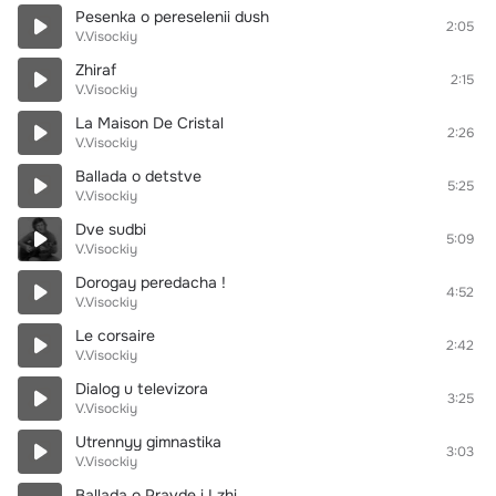
Pesenka o pereselenii dush
2:05
V.Visockiy
Zhiraf
2:15
V.Visockiy
La Maison De Cristal
2:26
V.Visockiy
Ballada o detstve
5:25
V.Visockiy
Dve sudbi
5:09
V.Visockiy
Dorogay peredacha !
4:52
V.Visockiy
Le corsaire
2:42
V.Visockiy
Dialog u televizora
3:25
V.Visockiy
Utrennyy gimnastika
3:03
V.Visockiy
Ballada o Pravde i Lzhi