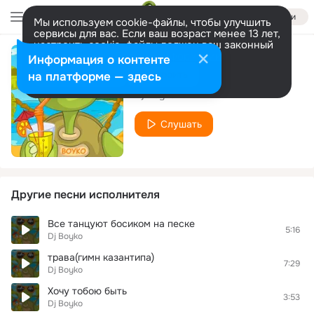
Войти
Мы используем cookie-файлы, чтобы улучшить
сервисы для вас. Если ваш возраст менее 13 лет,
настроить cookie-файлы должен ваш законный
представитель.
Больше информации
Информация о контенте
Босеком на песке
Разрешить все
Настроить
на платформе — здесь
Dj Boyko
Слушать
Другие песни исполнителя
Все танцуют босиком на песке
5:16
Dj Boyko
трава(гимн казантипа)
7:29
Dj Boyko
Хочу тобою быть
3:53
Dj Boyko