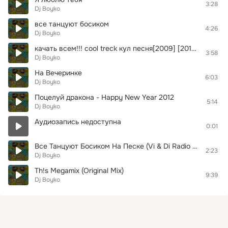
3:28
Dj Boyko
все танцуют босиком
4:26
Dj Boyko
качать всем!!! cool treck кул песня[2009] [2010] [by Олег`]
3:58
Dj Boyko
На Вечеринке
6:03
Dj Boyko
Поцелуй дракона - Happy New Year 2012
5:14
Dj Boyko
Аудиозапись недоступна
0:01
Все Танцуют Босиком На Песке (Vi & Di Radio Mix)
2:23
Dj Boyko
Th!s Megamix (Original Mix)
9:39
Dj Boyko