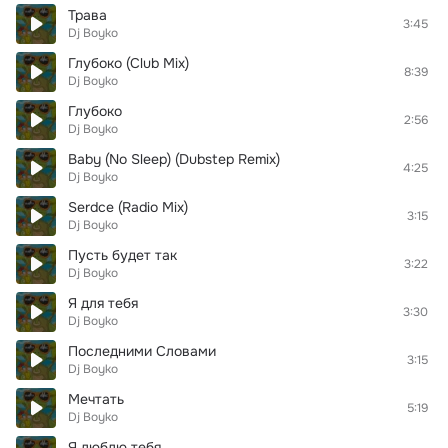
Трава
3:45
Dj Boyko
Глубоко (Club Mix)
8:39
Dj Boyko
Глубоко
2:56
Dj Boyko
Baby (No Sleep) (Dubstep Remix)
4:25
Dj Boyko
Serdce (Radio Mix)
3:15
Dj Boyko
Пусть будет так
3:22
Dj Boyko
Я для тебя
3:30
Dj Boyko
Последними Словами
3:15
Dj Boyko
Мечтать
5:19
Dj Boyko
Я люблю тебя