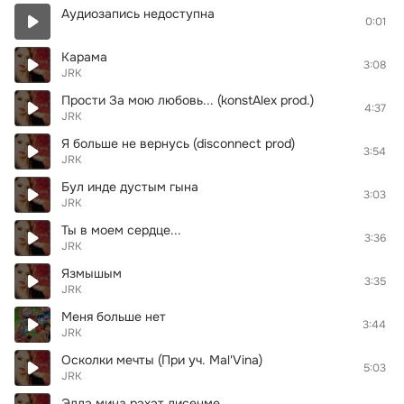
Аудиозапись недоступна
0:01
Карама
3:08
JRK
Прости За мою любовь... (konstAlex prod.)
4:37
JRK
Я больше не вернусь (disconnect prod)
3:54
JRK
Бул инде дустым гына
3:03
JRK
Ты в моем сердце...
3:36
JRK
Язмышым
3:35
JRK
Меня больше нет
3:44
JRK
Осколки мечты (При уч. Mal'Vina)
5:03
JRK
Эллэ мина рэхэт дисенме