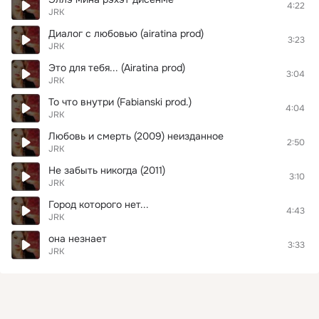
4:22
JRK
Диалог с любовью (airatina prod)
3:23
JRK
Это для тебя... (Airatina prod)
3:04
JRK
То что внутри (Fabianski prod.)
4:04
JRK
Любовь и смерть (2009) неизданное
2:50
JRK
Не забыть никогда (2011)
3:10
JRK
Город которого нет...
4:43
JRK
она незнает
3:33
JRK