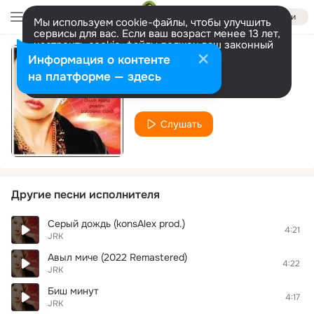
Войти
Мы используем cookie-файлы, чтобы улучшить
сервисы для вас. Если ваш возраст менее 13 лет,
настроить cookie-файлы должен ваш законный
представитель.
Больше информации
Информация о контенте
Остановка сердца
Разрешить все
Настроить
на платформе — здесь
JRK
Слушать
Другие песни исполнителя
Серый дождь (konsAlex prod.)
4:21
JRK
Авыл миче (2022 Remastered)
4:22
JRK
Биш минут
4:17
JRK