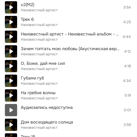
v2(M2)
3:54
Неизвестный артист
Трек 6
4:25
Неизвестный артист
Неизвестный артист - Неизвестный альбом - 11. Трек 11
4:44
Неизвестный артист
Зачем топтать мою любовь (Акустическая версия)
4:12
Неизвестный артист
О, Боже, дай мне сил
4:18
Неизвестный артист
Губами губ
4:34
Неизвестный артист
На гребне волны
5:19
Неизвестный артист
Аудиозапись недоступна
0:01
Дом восходящего солнца
3:59
Неизвестный артист
Трек 15