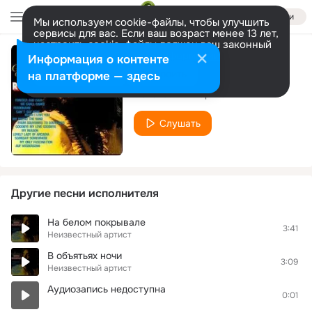
Войти
Мы используем cookie-файлы, чтобы улучшить
сервисы для вас. Если ваш возраст менее 13 лет,
настроить cookie-файлы должен ваш законный
представитель.
Больше информации
Информация о контенте
р
Разрешить все
Настроить
на платформе — здесь
Неизвестный артист
Слушать
Другие песни исполнителя
На белом покрывале
3:41
Неизвестный артист
В объятьях ночи
3:09
Неизвестный артист
Аудиозапись недоступна
0:01