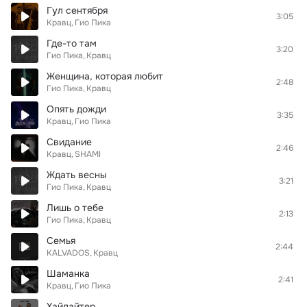
Гул сентября
3:05
Кравц
Гио Пика
Где-то там
3:20
Гио Пика
Кравц
Женщина, которая любит
2:48
Гио Пика
Кравц
Опять дожди
3:35
Кравц
Гио Пика
Свидание
2:46
Кравц
SHAMI
Ждать весны
3:21
Гио Пика
Кравц
Лишь о тебе
2:13
Гио Пика
Кравц
Семья
2:44
KALVADOS
Кравц
Шаманка
2:41
Кравц
Гио Пика
Хайлайтер