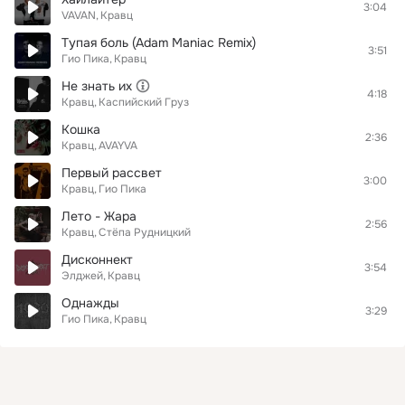
3:04
VAVAN
Кравц
Тупая боль (Adam Maniac Remix)
3:51
Гио Пика
Кравц
Не знать их
4:18
Кравц
Каспийский Груз
Кошка
2:36
Кравц
AVAYVA
Первый рассвет
3:00
Кравц
Гио Пика
Лето - Жара
2:56
Кравц
Стёпа Рудницкий
Дисконнект
3:54
Элджей
Кравц
Однажды
3:29
Гио Пика
Кравц