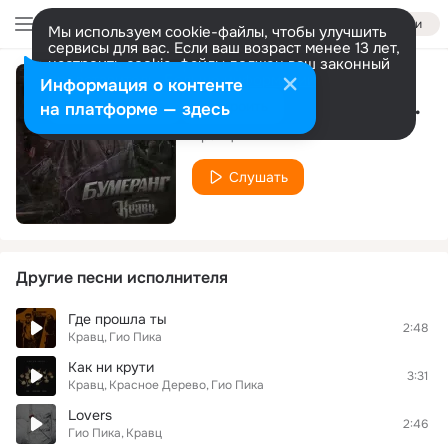
Войти
Мы используем cookie-файлы, чтобы улучшить
сервисы для вас. Если ваш возраст менее 13 лет,
настроить cookie-файлы должен ваш законный
представитель.
Больше информации
Информация о контенте
Не насосала, а подарили
Разрешить все
Настроить
на платформе — здесь
Кравц
Слушать
Другие песни исполнителя
Где прошла ты
2:48
Кравц
Гио Пика
Как ни крути
3:31
Кравц
Красное Дерево
Гио Пика
Lovers
2:46
Гио Пика
Кравц