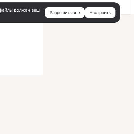
Войти
e-файлы должен ваш
Разрешить все
Настроить
Правая
колонка