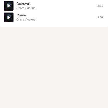
Ostrovok
3:32
Ольга Лозина
Mama
2:57
Ольга Лозина