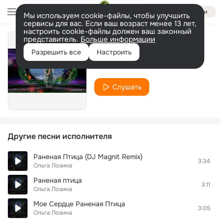
Войти
Мы используем cookie-файлы, чтобы улучшить
сервисы для вас. Если ваш возраст менее 13 лет,
настроить cookie-файлы должен ваш законный
представитель.
Больше информации
Набери мой номер
Разрешить все
Настроить
Ольга Лозина
Слушать
Другие песни исполнителя
Раненая Птица (DJ Magnit Remix)
3:34
Ольга Лозина
Раненая птица
3:11
Ольга Лозина
Мое Сердце Раненая Птица
3:05
Ольга Лозина