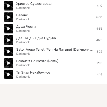
Христос Существовал
4:10
Darkmonk
Баланс
4:00
Darkmonk
Душа Чести
4:55
Darkmonk
Два Лица - Одна Судьба
4:23
Darkmonk
Sator Arepo Tenet (Рэп На Латыни) [Darkmonk prod]
3:29
Darkmonk
Реквием По Мечте (Remix)
2:16
Darkmonk
Ты Знал Неизбежное
4:14
Darkmonk