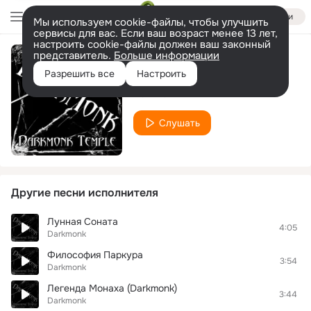
Войти
Мы используем cookie-файлы, чтобы улучшить
сервисы для вас. Если ваш возраст менее 13 лет,
настроить cookie-файлы должен ваш законный
представитель.
Больше информации
Сердце трейсера
Разрешить все
Настроить
Darkmonk
Слушать
Другие песни исполнителя
Лунная Соната
4:05
Darkmonk
Философия Паркура
3:54
Darkmonk
Легенда Монаха (Darkmonk)
3:44
Darkmonk