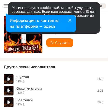
Войти
Мы используем cookie-файлы, чтобы улучшить
сервисы для вас. Если ваш возраст менее 13 лет,
настроить cookie-файлы должен ваш законный
представитель.
Больше информации
Информация о контенте
новый русский стандарт
Разрешить все
Настроить
на платформе — здесь
1.Kla$
Слушать
Другие песни исполнителя
Я устал
3:25
1.Kla$
Осколки стекла
2:26
1.Kla$
Все тёлки
3:25
1.Kla$