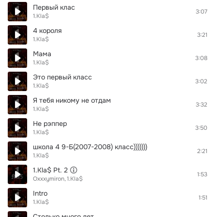
Первый клас
3:07
1.Kla$
4 короля
3:21
1.Kla$
Мама
3:08
1.Kla$
Это первый класс
3:02
1.Kla$
Я тебя никому не отдам
3:32
1.Kla$
Не рэппер
3:50
1.Kla$
школа 4 9-Б(2007-2008) класс)))))))
2:21
1.Kla$
1.Kla$ Pt. 2
1:53
Oxxxymiron
1.Kla$
Intro
1:51
1.Kla$
Столько много лет