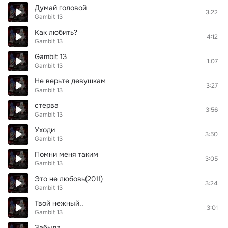
Думай головой
3:22
Gambit 13
Как любить?
4:12
Gambit 13
Gambit 13
1:07
Gambit 13
Не верьте девушкам
3:27
Gambit 13
стерва
3:56
Gambit 13
Уходи
3:50
Gambit 13
Помни меня таким
3:05
Gambit 13
Это не любовь(2011)
3:24
Gambit 13
Твой нежный..
3:01
Gambit 13
Забыла