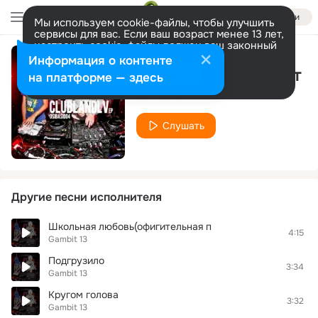
Войти
Мы используем cookie-файлы, чтобы улучшить
сервисы для вас. Если ваш возраст менее 13 лет,
настроить cookie-файлы должен ваш законный
представитель.
Больше информации
Информация о контенте
Любовь не умирает
Разрешить все
Настроить
на платформе — здесь
Gambit 13
Слушать
Другие песни исполнителя
Школьная любовь(офигительная п
4:15
Gambit 13
Подгрузило
3:34
Gambit 13
Кругом голова
3:32
Gambit 13