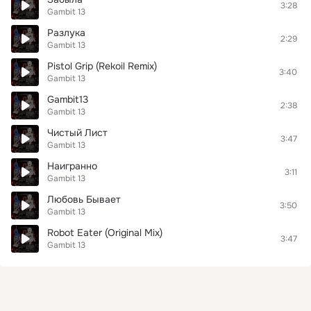
3:28
Gambit 13
Разлука
2:29
Gambit 13
Pistol Grip (Rekoil Remix)
3:40
Gambit 13
Gambit13
2:38
Gambit 13
Чистый Лист
3:47
Gambit 13
Наигранно
3:11
Gambit 13
Любовь Бывает
3:50
Gambit 13
Robot Eater (Original Mix)
3:47
Gambit 13