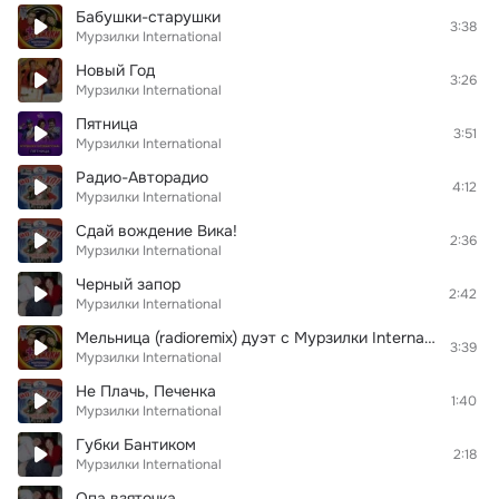
Бабушки-старушки
3:38
Мурзилки International
Новый Год
3:26
Мурзилки International
Пятница
3:51
Мурзилки International
Радио-Авторадио
4:12
Мурзилки International
Сдай вождение Вика!
2:36
Мурзилки International
Черный запор
2:42
Мурзилки International
Мельница (radioremix) дуэт с Мурзилки International
3:39
Мурзилки International
Не Плачь, Печенка
1:40
Мурзилки International
Губки Бантиком
2:18
Мурзилки International
Опа взяточка