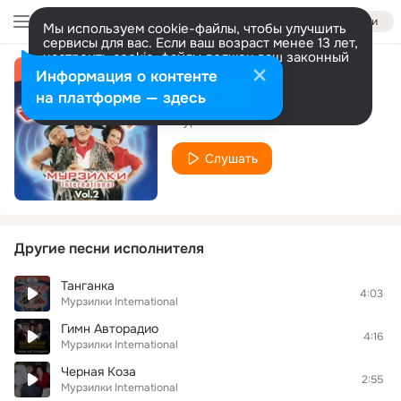
Войти
Мы используем cookie-файлы, чтобы улучшить
сервисы для вас. Если ваш возраст менее 13 лет,
настроить cookie-файлы должен ваш законный
представитель.
Больше информации
Информация о контенте
Молодая
Разрешить все
Настроить
на платформе — здесь
Мурзилки International
Слушать
Другие песни исполнителя
Танганка
4:03
Мурзилки International
Гимн Авторадио
4:16
Мурзилки International
Черная Коза
2:55
Мурзилки International