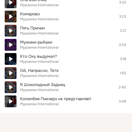
3:33
Мурзилки International
Комарово
3:23
Мурзилки International
Пять Причин
2:21
Мурзилки International
Мужики-рыбаки
3:03
Мурзилки International
Кто Оку выдумал?
3:18
Мурзилки International
Ой, Напрасно, Тетя
1:50
Мурзилки International
Я Шоколадный Задниц
2:40
Мурзилки International
Коламбия Пикчерз не представляет
3:49
Мурзилки International