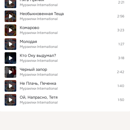
2:21
Мурзилки International
Необыкновенная Теща
2:56
Мурзилки International
Комарово
3:23
Мурзилки International
Молодая
1:27
Мурзилки International
Кто Оку выдумал?
3:18
Мурзилки International
Черный запор
2:42
Мурзилки International
Не Плачь, Печенка
1:40
Мурзилки International
Ой, Напрасно, Тетя
1:50
Мурзилки International