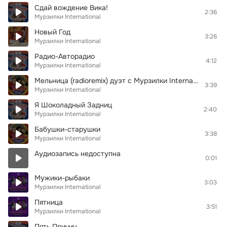
Сдай вождение Вика!
2:36
Мурзилки International
Новый Год
3:26
Мурзилки International
Радио-Авторадио
4:12
Мурзилки International
Мельница (radioremix) дуэт с Мурзилки International
3:39
Мурзилки International
Я Шоколадный Задниц
2:40
Мурзилки International
Бабушки-старушки
3:38
Мурзилки International
Аудиозапись недоступна
0:01
Мужики-рыбаки
3:03
Мурзилки International
Пятница
3:51
Мурзилки International
Пять Причин