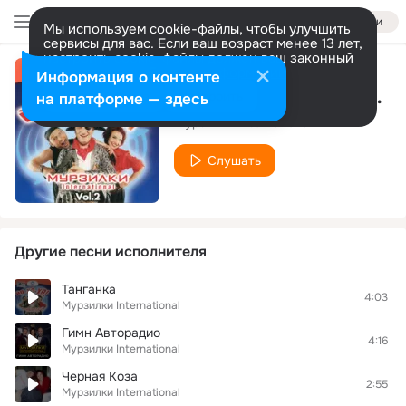
Войти
Мы используем cookie-файлы, чтобы улучшить
сервисы для вас. Если ваш возраст менее 13 лет,
настроить cookie-файлы должен ваш законный
представитель.
Больше информации
Информация о контенте
Коламбия Пикчерс Не представл
Разрешить все
Настроить
на платформе — здесь
Мурзилки International
Слушать
Другие песни исполнителя
Танганка
4:03
Мурзилки International
Гимн Авторадио
4:16
Мурзилки International
Черная Коза
2:55
Мурзилки International