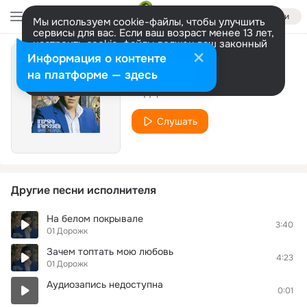
Войти
Мы используем cookie-файлы, чтобы улучшить
сервисы для вас. Если ваш возраст менее 13 лет,
настроить cookie-файлы должен ваш законный
представитель.
Больше информации
Информация о контенте
Время
Разрешить все
Настроить
на платформе — здесь
01 Дорожк
Слушать
Другие песни исполнителя
На белом покрывале
3:40
01 Дорожк
Зачем топтать мою любовь
4:23
01 Дорожк
Аудиозапись недоступна
0:01