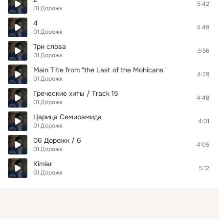
5:42
01 Дорожк
4
4:49
01 Дорожк
Три слова
3:56
01 Дорожк
Main Title from "the Last of the Mohicans"
4:29
01 Дорожк
Греческие хиты / Track 15
4:48
01 Дорожк
Царица Семирамида
4:01
01 Дорожк
06 Дорожк / 6
4:05
01 Дорожк
Kimlar
5:12
01 Дорожк