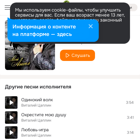
Войти
Мы используем cookie-файлы, чтобы улучшить
сервисы для вас. Если ваш возраст менее 13 лет,
настроить cookie-файлы должен ваш законный
представитель.
Больше информации
Информация о контенте
Два озера
Разрешить все
Настроить
на платформе — здесь
Виталий Цаплин
Слушать
Другие песни исполнителя
Одинокий волк
3:54
Виталий Цаплин
Окрестите мою душу
3:41
Виталий Цаплин
Любовь-игра
3:14
Виталий Цаплин