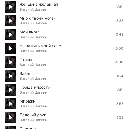
Женщина желанная
3:51
Виталий Цаплин
Мир к твоим ногам
3:33
Виталий Цаплин
Мой ангел
3:43
Виталий Цаплин
Не зажить моей ране
5:00
Виталий Цаплин
Птицы
4:00
Виталий Цаплин
Закат
3:54
Виталий Цаплин
Прощай-прости
3:51
Виталий Цаплин
Миражи
3:53
Виталий Цаплин
Далекий друг
3:39
Виталий Цаплин
Снегири