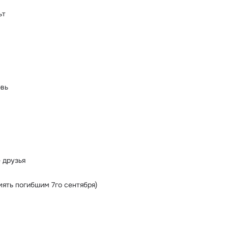
ьт
овь
 друзья
мять погибшим 7го сентября)