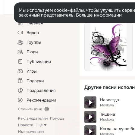
Мы используем cookie-файлы, чтобы улучшить сервис
законный представитель.
Больше информации
Левая
Главная
колонка
Видео
Группы
Люди
Публикации
Игры
Подарки
Другие песни исполн
Поздравления
Навсегда
Рекомендации
Moskwa
Сменить язык
Тишина
Рекламодателям
Помощь
Moskwa
Новости
Ещё
Когда на душе б
Мы применяем
Moskwa