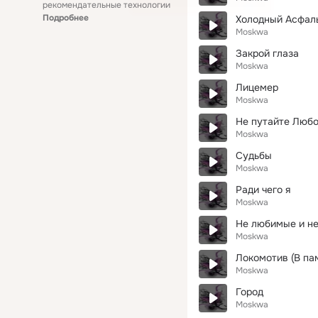
рекомендательные технологии
Подробнее
Холодный Асфал
Moskwa
Закрой глаза
Moskwa
Лицемер
Moskwa
Не путайте Люб
Moskwa
Судьбы
Moskwa
Ради чего я
Moskwa
Не любимые и не
Moskwa
Локомотив (В па
Moskwa
Город
Moskwa