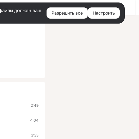
Войти
e-файлы должен ваш
Разрешить все
Настроить
Правая
колонка
2:49
4:04
3:33