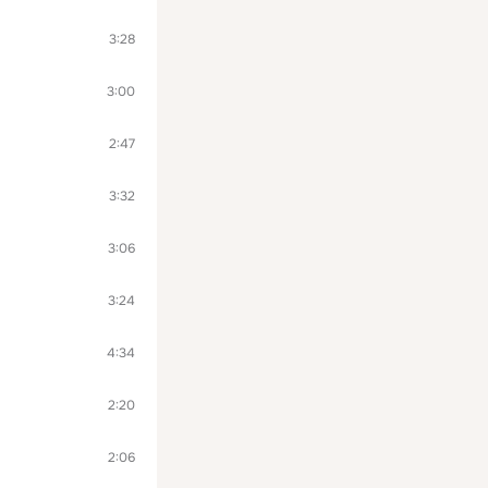
3:28
3:00
2:47
3:32
3:06
3:24
4:34
2:20
2:06