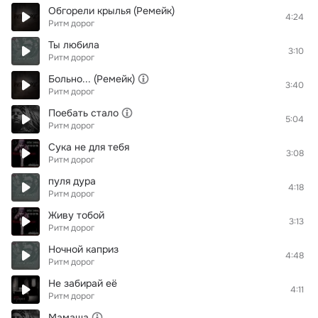
Обгорели крылья (Ремейк)
4:24
Ритм дорог
Ты любила
3:10
Ритм дорог
Больно... (Ремейк)
3:40
Ритм дорог
Поебать стало
5:04
Ритм дорог
Сука не для тебя
3:08
Ритм дорог
пуля дура
4:18
Ритм дорог
Живу тобой
3:13
Ритм дорог
Ночной каприз
4:48
Ритм дорог
Не забирай её
4:11
Ритм дорог
Мамаша