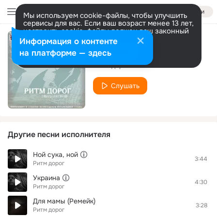
Войти
Мы используем cookie-файлы, чтобы улучшить
сервисы для вас. Если ваш возраст менее 13 лет,
настроить cookie-файлы должен ваш законный
представитель.
Больше информации
Информация о контенте
Школа
Разрешить все
Настроить
на платформе — здесь
Ритм дорог
Слушать
Другие песни исполнителя
Ной сука, ной
3:44
Ритм дорог
Украина
4:30
Ритм дорог
Для мамы (Ремейк)
3:28
Ритм дорог