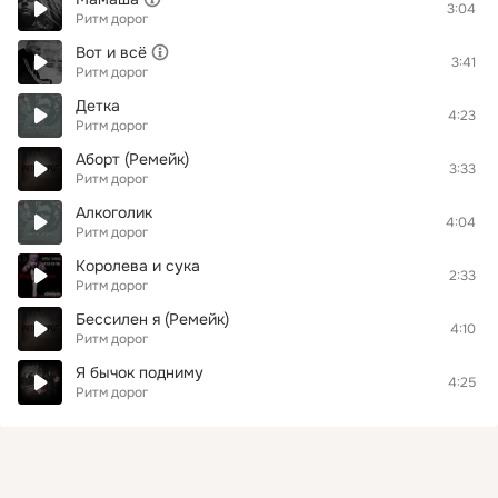
3:04
Ритм дорог
Вот и всё
3:41
Ритм дорог
Детка
4:23
Ритм дорог
Аборт (Ремейк)
3:33
Ритм дорог
Алкоголик
4:04
Ритм дорог
Королева и сука
2:33
Ритм дорог
Бессилен я (Ремейк)
4:10
Ритм дорог
Я бычок подниму
4:25
Ритм дорог