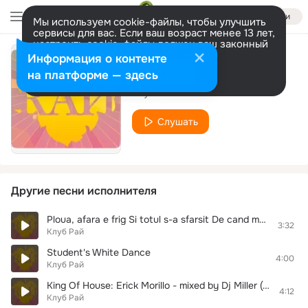
Войти
Мы используем cookie-файлы, чтобы улучшить
сервисы для вас. Если ваш возраст менее 13 лет,
настроить cookie-файлы должен ваш законный
представитель.
Больше информации
Информация о контенте
Стихия Огня (2011)
Разрешить все
Настроить
на платформе — здесь
Клуб Рай
Слушать
Другие песни исполнителя
Ploua, afara e frig Si totul s-a sfarsit De cand m-ai parasit
3:32
Клуб Рай
Student's White Dance
4:00
Клуб Рай
King Of House: Erick Morillo - mixed by Dj Miller (26/04/2008) Track 2
4:12
Клуб Рай