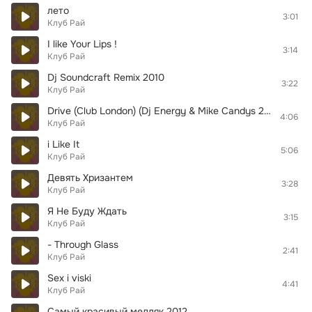
лето
3:01
Клуб Рай
I like Your Lips !
3:14
Клуб Рай
Dj Soundcraft Remix 2010
3:22
Клуб Рай
Drive (Club London) (Dj Energy & Mike Candys 2011)
4:06
Клуб Рай
i Like It
5:06
Клуб Рай
Девять Хризантем
3:28
Клуб Рай
Я Не Буду Ждать
3:15
Клуб Рай
- Through Glass
2:41
Клуб Рай
Sex i viski
4:41
Клуб Рай
Самый красивый медляк 2012