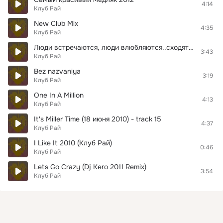
4:14
Клуб Рай
New Club Mix
4:35
Клуб Рай
Люди встречаются, люди влюбляются..сходятся, расходятся
3:43
Клуб Рай
Bez nazvaniya
3:19
Клуб Рай
One In A Million
4:13
Клуб Рай
It's Miller Time (18 июня 2010) - track 15
4:37
Клуб Рай
I Like It 2010 (Клуб Рай)
0:46
Клуб Рай
Lets Go Crazy (Dj Kero 2011 Remix)
3:54
Клуб Рай