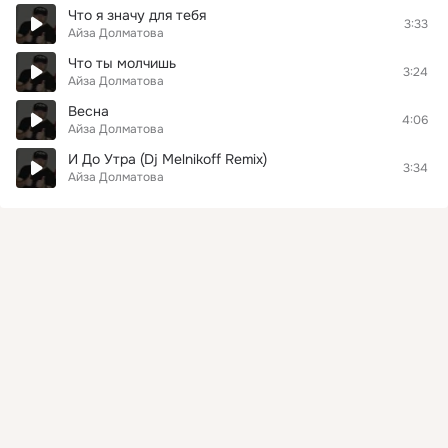
Что я значу для тебя
3:33
Айза Долматова
Что ты молчишь
3:24
Айза Долматова
Весна
4:06
Айза Долматова
И До Утра (Dj Melnikoff Remix)
3:34
Айза Долматова