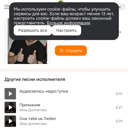
Войти
Мы используем cookie-файлы, чтобы улучшить
сервисы для вас. Если ваш возраст менее 13 лет,
настроить cookie-файлы должен ваш законный
представитель.
Больше информации
Эти роли не для нас
Разрешить все
Настроить
Айза Долматова
Слушать
Другие песни исполнителя
Аудиозапись недоступна
0:01
Признание
4:27
Айза Долматова
Она тебя не Любит
3:29
Айза Долматова