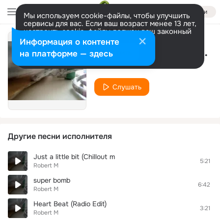
Войти
Мы используем cookie-файлы, чтобы улучшить
сервисы для вас. Если ваш возраст менее 13 лет,
настроить cookie-файлы должен ваш законный
представитель.
Больше информации
Информация о контенте
Out Of My Mind (Radio Edit)
Разрешить все
Настроить
на платформе — здесь
Robert M
Слушать
Другие песни исполнителя
Just a little bit (Chillout m
5:21
Robert M
super bomb
6:42
Robert M
Heart Beat (Radio Edit)
3:21
Robert M