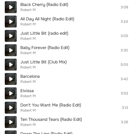
Black Cherry (Radio Edit)
3:08
Robert M
All Day All Night (Radio Edit)
3:24
Robert M
Just Little Bit (radio edit)
3:05
Robert M
Baby Forever (Radio Edit)
3:30
Robert M
Just Little Bit (Club Mix)
5:05
Robert M
Barcelona
3:42
Robert M
Eivissa
5:53
Robert M
Don't You Want Me (Radio Edit)
3:13
Robert M
Ten Thousand Tears (Radio Edit)
3:26
Robert M
Down The Line (Radio Edit)