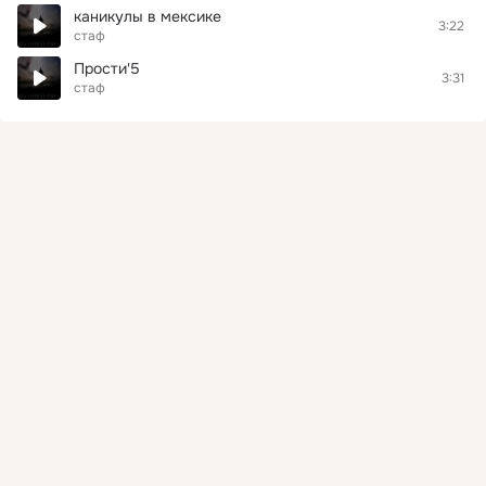
каникулы в мексике
3:22
стаф
Прости'5
3:31
стаф