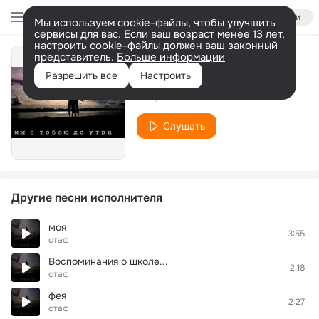
Войти
Мы используем cookie-файлы, чтобы улучшить
сервисы для вас. Если ваш возраст менее 13 лет,
настроить cookie-файлы должен ваш законный
представитель.
Больше информации
настоящая
Разрешить все
Настроить
стаф
Слушать
Другие песни исполнителя
моя
3:55
стаф
Воспоминания о школе...
2:18
стаф
фея
2:27
стаф