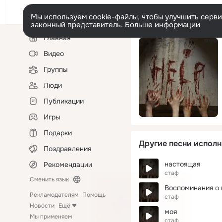
Мы используем cookie-файлы, чтобы улучшить сервис
законный представитель.
Больше информации
Левая
Главная
колонка
Видео
Группы
Люди
Публикации
Игры
Подарки
Другие песни исполн
Поздравления
настоящая
Рекомендации
стаф
Сменить язык
Воспоминания о 
Рекламодателям
Помощь
стаф
Новости
Ещё
моя
Мы применяем
стаф