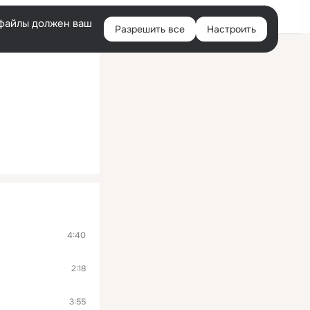
Войти
e-файлы должен ваш
Разрешить все
Настроить
Правая
колонка
4:40
2:18
3:55