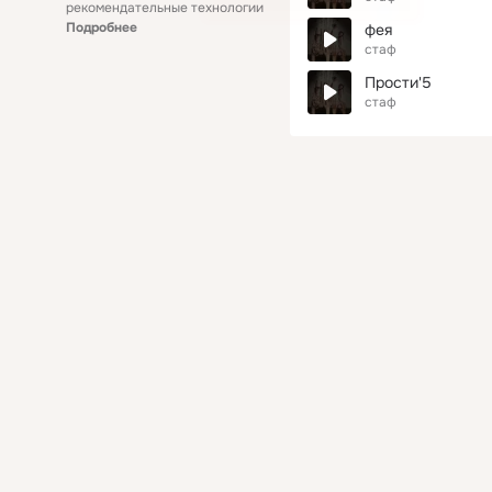
рекомендательные технологии
Подробнее
фея
стаф
Прости'5
стаф