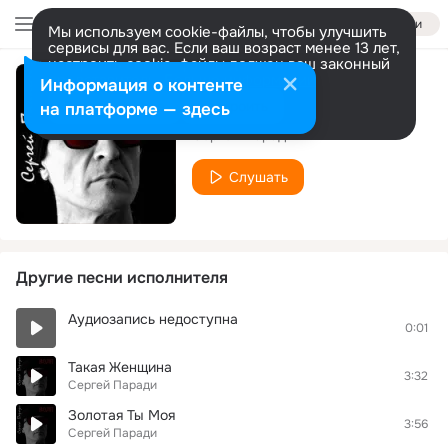
Войти
Мы используем cookie-файлы, чтобы улучшить
сервисы для вас. Если ваш возраст менее 13 лет,
настроить cookie-файлы должен ваш законный
представитель.
Больше информации
Информация о контенте
Алые розы
Разрешить все
Настроить
на платформе — здесь
Сергей Паради
Слушать
Другие песни исполнителя
Аудиозапись недоступна
0:01
Такая Женщина
3:32
Сергей Паради
Золотая Ты Моя
3:56
Сергей Паради