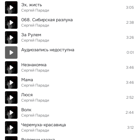
Эх, жисть
3:05
Сергей Паради
068. Сибирская разлука
2:38
Сергей Паради
За Рулем
3:26
Сергей Паради
Аудиозапись недоступна
0:01
Незнакомка
3:46
Сергей Паради
Мама
3:46
Сергей Паради
Люся
2:52
Сергей Паради
Волк
2:44
Сергей Паради
Черемуха-красавица
3:12
Сергей Паради
Вспомни казака