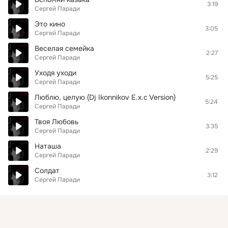
3:19
Сергей Паради
Это кино
3:05
Сергей Паради
Веселая семейка
2:27
Сергей Паради
Уходя уходи
5:25
Сергей Паради
Люблю, целую (Dj Ikonnikov E.x.c Version)
5:24
Сергей Паради
Твоя Любовь
3:35
Сергей Паради
Наташа
2:29
Сергей Паради
Солдат
3:12
Сергей Паради