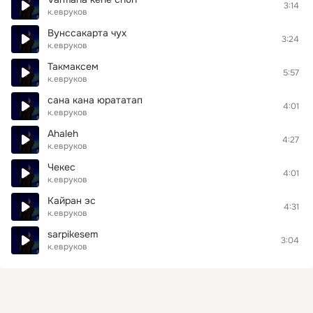
3:14
к.евруков
Вунссакарта чух
3:24
к.евруков
Такмаксем
5:57
к.евруков
сана кана юрататап
4:01
к.евруков
Ahaleh
4:27
к.евруков
Чекес
4:01
к.евруков
Кайран эс
4:31
к.евруков
sarpikesem
3:04
к.евруков