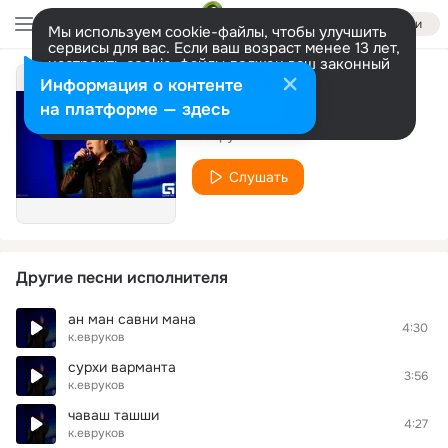
Войти
Мы используем cookie-файлы, чтобы улучшить
сервисы для вас. Если ваш возраст менее 13 лет,
настроить cookie-файлы должен ваш законный
представитель.
Больше информации
Информация о контенте
Pelet pelet
Разрешить все
Настроить
на платформе — здесь
к.евруков
Слушать
Другие песни исполнителя
ан ман савни мана
4:30
к.евруков
сурхи варманта
3:56
к.евруков
чаваш ташши
4:27
к.евруков