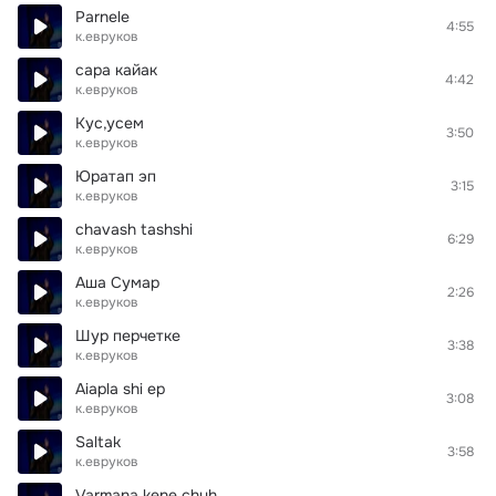
Parnele
4:55
к.евруков
сара кайак
4:42
к.евруков
Кус,усем
3:50
к.евруков
Юратап эп
3:15
к.евруков
chavash tashshi
6:29
к.евруков
Аша Сумар
2:26
к.евруков
Шур перчетке
3:38
к.евруков
Aiapla shi ep
3:08
к.евруков
Saltak
3:58
к.евруков
Varmana kene chuh